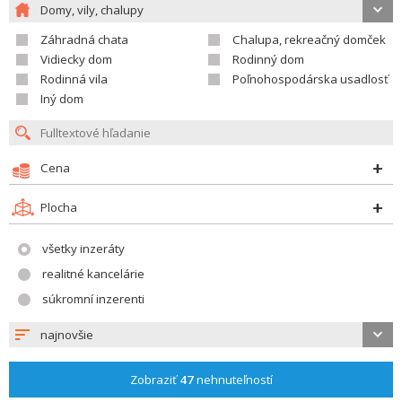
Domy, vily, chalupy
Záhradná chata
Chalupa, rekreačný domček
Vidiecky dom
Rodinný dom
Rodinná vila
Poľnohospodárska usadlosť
Iný dom
Cena
Plocha
všetky inzeráty
realitné kancelárie
súkromní inzerenti
najnovšie
Zobraziť
47
nehnuteľností