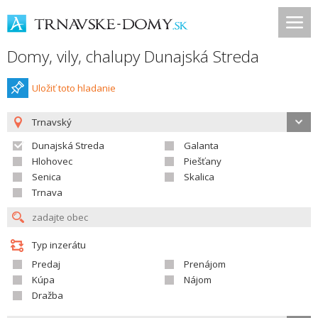
Domy, vily, chalupy Dunajská Streda
Uložiť toto hladanie
Trnavský
Dunajská Streda
Galanta
Hlohovec
Piešťany
Senica
Skalica
Trnava
Typ inzerátu
Predaj
Prenájom
Kúpa
Nájom
Dražba