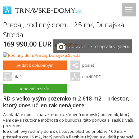
Predaj, rodinný dom, 125 m
,
Dunajská
2
Streda
169 990,00 EUR
navrhnúť cenu
Zobraziť 13 fotografií v galérii
pridať k obľúbeným
poslať
tlačiť
uložiť PDF
topovať inzerát
RD s veľkorysým pozemkom 2 618 m2 – priestor,
ktorý dnes už len tak nenájdete
Ak hľadáte dom s charakterom a zároveň obrovský pozemok, ktorý
vám dáva skutočné možnosti do budúcna, táto ponuka si zaslúži vašu
pozornosť.
Ide o tehlový rodinný dom s úžitkovou plochou približne 100 m2 +
prístavba cca 25 m2, ktorý ponúka flexibilitu bývania aj ďalší potenciál