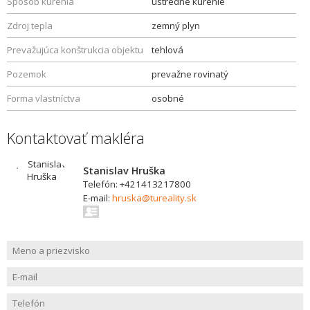
Spôsob kúrenia
ústredné kúrenie
Zdroj tepla
zemný plyn
Prevažujúca konštrukcia objektu
tehlová
Pozemok
prevažne rovinatý
Forma vlastníctva
osobné
Kontaktovať makléra
Stanislav Hruška
Telefón: +421413217800
E-mail:
hruska@tureality.sk