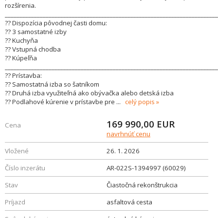
rozšírenia.
_________________________________________________________________________
?? Dispozícia pôvodnej časti domu:
?? 3 samostatné izby
?? Kuchyňa
?? Vstupná chodba
?? Kúpeľňa
_________________________________________________________________________
?? Prístavba:
?? Samostatná izba so šatníkom
?? Druhá izba využiteľná ako obývačka alebo detská izba
?? Podlahové kúrenie v prístavbe pre
...
celý popis
169 990,00
EUR
Cena
navrhnúť cenu
Vložené
26. 1. 2026
Číslo inzerátu
AR-022S-1394997 (60029)
Stav
Čiastočná rekonštrukcia
Príjazd
asfaltová cesta