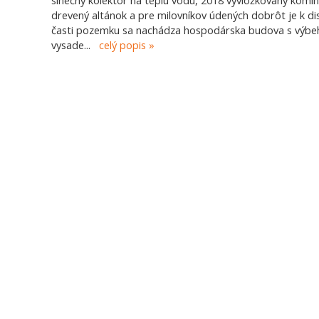
slnečný kolektor na teplú vodu, 2018 vyvložkovaný komín
drevený altánok a pre milovníkov údených dobrôt je k dis
časti pozemku sa nachádza hospodárska budova s výbeh
vysade
...
celý popis