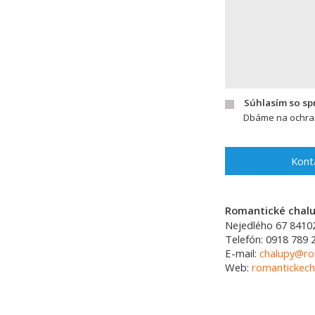
Súhlasím so s
Dbáme na ochran
Kont
Romantické chalup
Nejedlého 67
8410
Telefón:
0918 789 
E-mail:
chalupy@ro
Web:
romantickech