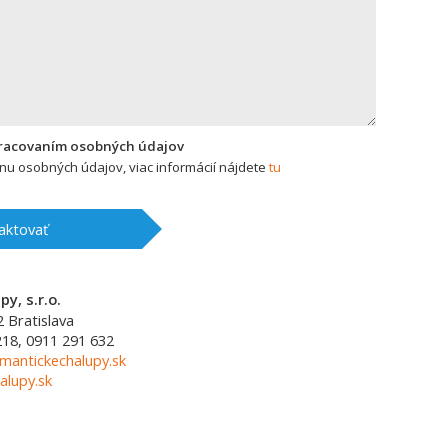
pracovaním osobných údajov
u osobných údajov, viac informácií nájdete
tu
aktovať
y, s.r.o.
2
Bratislava
218, 0911 291 632
mantickechalupy.sk
alupy.sk