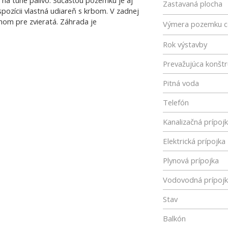
 na tuhé palivo. Súčasťou pozemku je aj
Zastavaná plocha
pozícii vlastná udiareň s krbom. V zadnej
om pre zvieratá. Záhrada je
Výmera pozemku c
Rok výstavby
Prevažujúca konštr
Pitná voda
Telefón
Kanalizačná prípoj
Elektrická prípojka
Plynová prípojka
Vodovodná prípoj
Stav
Balkón