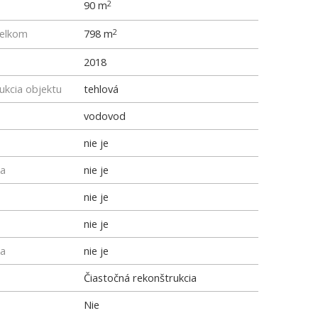
90 m
2
elkom
798 m
2
2018
ukcia objektu
tehlová
vodovod
nie je
ka
nie je
nie je
nie je
ka
nie je
Čiastočná rekonštrukcia
Nie