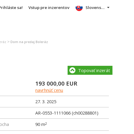
Prihláste sa!
Vstup pre inzerentov
Slovensky
>
eráz
Dom na predaj Boleráz
Topovať inzerát
193 000,00
EUR
navrhnúť cenu
27. 3. 2025
AR-0553-1111066 (ch00288801)
locha
90 m
2