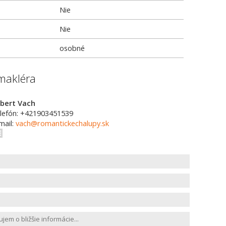
Nie
Nie
osobné
makléra
bert Vach
lefón: +421903451539
mail:
vach@romantickechalupy.sk