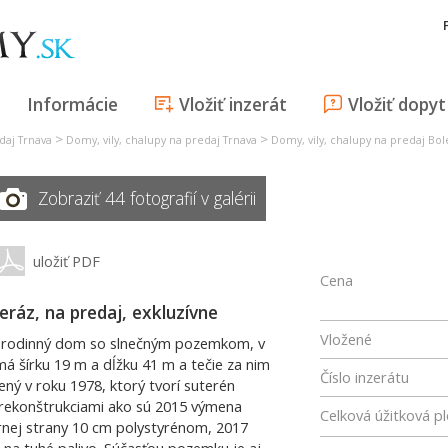
Informácie
Vložiť inzerát
Vložiť dopyt
>
>
daj Trnava
Domy, vily, chalupy na predaj Trnava
Domy, vily, chalupy na predaj Bol
Zobraziť 44 fotografií v galérii
uložiť PDF
Cena
eráz, na predaj, exkluzívne
Vložené
 rodinný dom so slnečným pozemkom, v
má šírku 19 m a dĺžku 41 m a tečie za nim
Číslo inzerátu
ý v roku 1978, ktorý tvorí suterén
i rekonštrukciami ako sú 2015 výmena
Celková úžitková p
ernej strany 10 cm polystyrénom, 2017