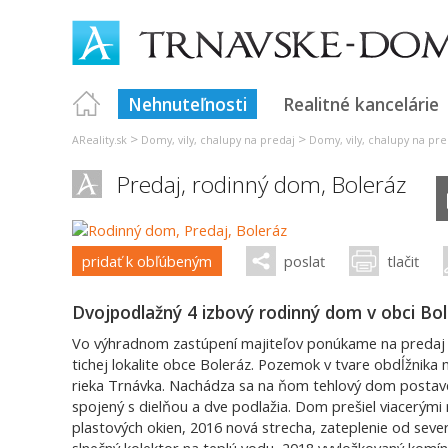
Nehnuteľnosti
Realitné kancelárie
>
>
AReality.sk
Domy, vily, chalupy na predaj
Domy, vily, chalupy na pre
Predaj, rodinný dom,
Boleráz
pridať k obľúbeným
poslať
tlačiť
Dvojpodlažný 4 izbový rodinný dom v obci Bol
Vo výhradnom zastúpení majiteľov ponúkame na predaj
tichej lokalite obce Boleráz. Pozemok v tvare obdĺžnika 
rieka Trnávka. Nachádza sa na ňom tehlový dom postaven
spojený s dielňou a dve podlažia. Dom prešiel viacerým
plastových okien, 2016 nová strecha, zateplenie od sev