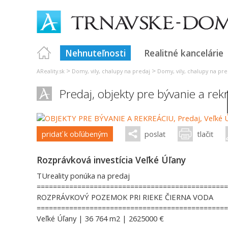
Nehnuteľnosti
Realitné kancelárie
>
>
AReality.sk
Domy, vily, chalupy na predaj
Domy, vily, chalupy na pre
Predaj, objekty pre bývanie a re
pridať k obľúbeným
poslať
tlačiť
Rozprávková investícia Veľké Úľany
TUreality ponúka na predaj
===============================================
ROZPRÁVKOVÝ POZEMOK PRI RIEKE ČIERNA VODA
===============================================
Veľké Úľany | 36 764 m2 | 2625000 €