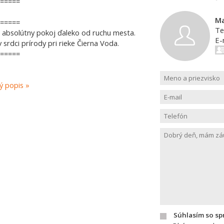
=====
Ma
=====
Te
a absolútny pokoj ďaleko od ruchu mesta.
E-
rdci prírody pri rieke Čierna Voda.
=====
lý popis
Súhlasím so s