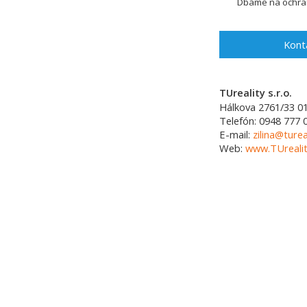
Dbáme na ochran
Kont
TUreality s.r.o.
Hálkova 2761/33
0
Telefón:
0948 777 
E-mail:
zilina@turea
Web:
www.TUrealit