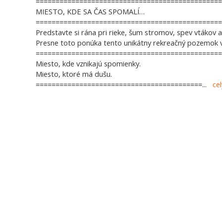
===============================================
MIESTO, KDE SA ČAS SPOMALÍ…
===============================================
Predstavte si rána pri rieke, šum stromov, spev vtákov 
Presne toto ponúka tento unikátny rekreačný pozemok v s
===============================================
Miesto, kde vznikajú spomienky.
Miesto, ktoré má dušu.
==========================================
...
ce