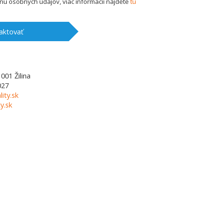
u osobných údajov, viac informácií nájdete
tu
aktovať
1001
Žilina
027
lity.sk
y.sk