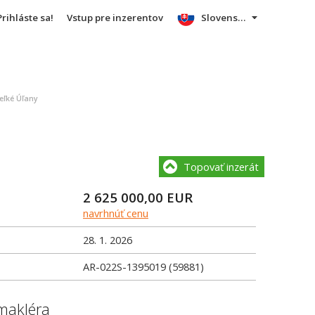
Prihláste sa!
Vstup pre inzerentov
Slovensky
eľké Úľany
Topovať inzerát
2 625 000,00
EUR
navrhnúť cenu
28. 1. 2026
AR-022S-1395019 (59881)
makléra