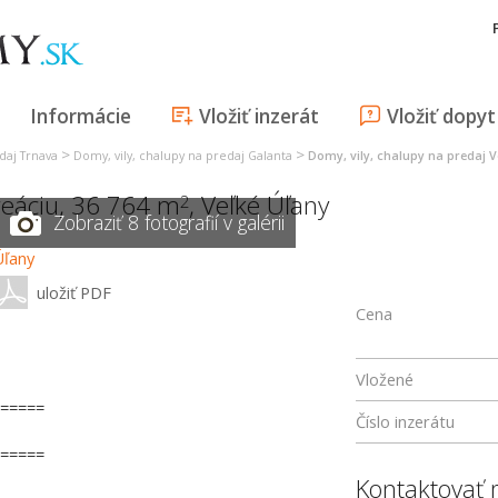
Informácie
Vložiť inzerát
Vložiť dopyt
>
>
daj Trnava
Domy, vily, chalupy na predaj Galanta
Domy, vily, chalupy na predaj V
kreáciu, 36 764 m
,
Veľké Úľany
2
Zobraziť 8 fotografií v galérii
uložiť PDF
Cena
Vložené
=====
Číslo inzerátu
=====
Kontaktovať 