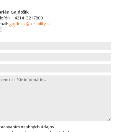
rián Gajdošík
lefón: +421413217800
mail:
gajdosik@tureality.sk
pracovaním osobných údajov