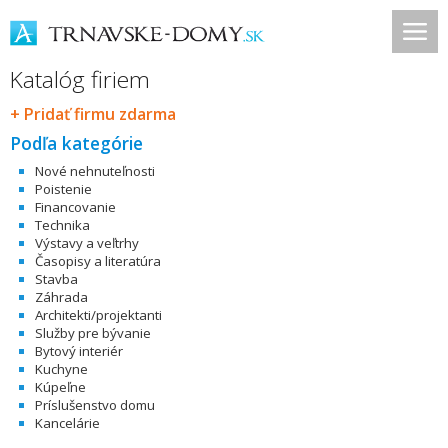
Katalóg firiem
+ Pridať firmu zdarma
Podľa kategórie
Nové nehnuteľnosti
Poistenie
Financovanie
Technika
Výstavy a veľtrhy
Časopisy a literatúra
Stavba
Záhrada
Architekti/projektanti
Služby pre bývanie
Bytový interiér
Kuchyne
Kúpeľne
Príslušenstvo domu
Kancelárie