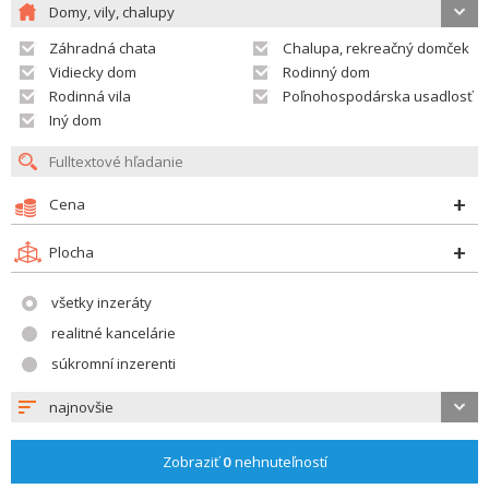
Domy, vily, chalupy
Záhradná chata
Chalupa, rekreačný domček
Vidiecky dom
Rodinný dom
Rodinná vila
Poľnohospodárska usadlosť
Iný dom
Cena
Plocha
všetky inzeráty
realitné kancelárie
súkromní inzerenti
najnovšie
Zobraziť
0
nehnuteľností