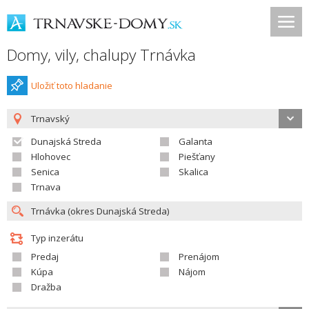
Domy, vily, chalupy Trnávka
Uložiť toto hladanie
Trnavský
Dunajská Streda
Galanta
Hlohovec
Piešťany
Senica
Skalica
Trnava
Typ inzerátu
Predaj
Prenájom
Kúpa
Nájom
Dražba