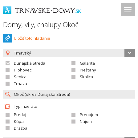
Domy, vily, chalupy Okoč
Uložiť toto hladanie
Trnavský
Dunajská Streda
Galanta
Hlohovec
Piešťany
Senica
Skalica
Trnava
Typ inzerátu
Predaj
Prenájom
Kúpa
Nájom
Dražba