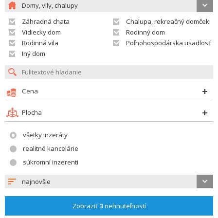
Domy, vily, chalupy
Záhradná chata
Chalupa, rekreačný domček
Vidiecky dom
Rodinný dom
Rodinná vila
Poľnohospodárska usadlosť
Iný dom
Cena
Plocha
všetky inzeráty
realitné kancelárie
súkromní inzerenti
najnovšie
Zobraziť
3
nehnuteľností