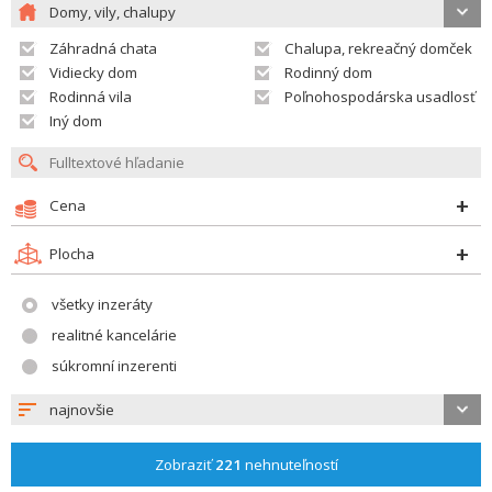
Domy, vily, chalupy
Záhradná chata
Chalupa, rekreačný domček
Vidiecky dom
Rodinný dom
Rodinná vila
Poľnohospodárska usadlosť
Iný dom
Cena
Plocha
všetky inzeráty
realitné kancelárie
súkromní inzerenti
najnovšie
Zobraziť
221
nehnuteľností