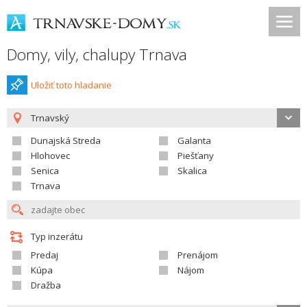
Domy, vily, chalupy Trnava
Uložiť toto hladanie
Trnavský
Dunajská Streda
Galanta
Hlohovec
Piešťany
Senica
Skalica
Trnava
Typ inzerátu
Predaj
Prenájom
Kúpa
Nájom
Dražba