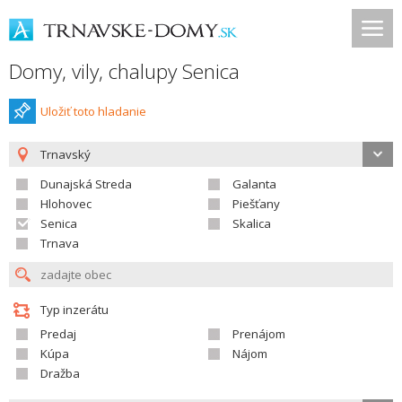
Domy, vily, chalupy Senica
Uložiť toto hladanie
Trnavský
Dunajská Streda
Galanta
Hlohovec
Piešťany
Senica
Skalica
Trnava
Typ inzerátu
Predaj
Prenájom
Kúpa
Nájom
Dražba