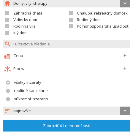
Domy, vily, chalupy
Záhradná chata
Chalupa, rekreačný domček
Vidiecky dom
Rodinný dom
Rodinná vila
Poľnohospodárska usadlosť
Iný dom
Cena
Plocha
všetky inzeráty
realitné kancelárie
súkromní inzerenti
najnovšie
Zobraziť
41
nehnuteľností