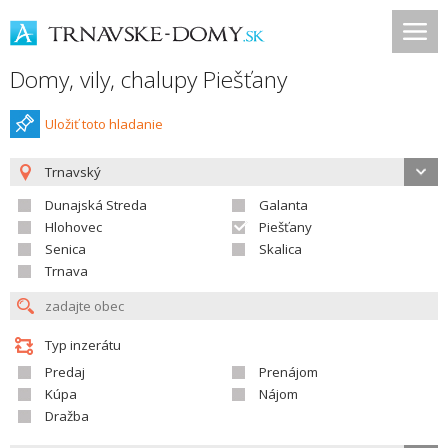
Domy, vily, chalupy Piešťany
Uložiť toto hladanie
Trnavský
Dunajská Streda
Galanta
Hlohovec
Piešťany
Senica
Skalica
Trnava
Typ inzerátu
Predaj
Prenájom
Kúpa
Nájom
Dražba