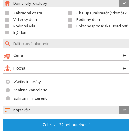
Domy, vily, chalupy
Záhradná chata
Chalupa, rekreačný domček
Vidiecky dom
Rodinný dom
Rodinná vila
Poľnohospodárska usadlosť
Iný dom
Cena
Plocha
všetky inzeráty
realitné kancelárie
súkromní inzerenti
najnovšie
Zobraziť
32
nehnuteľností