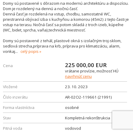
Domy sú postavené s dôrazom na modernú architektúru a dispozíciu.
Dom je rozdelený na dennú a nočnú časť.
Denná časť je rozdelená na vstup, chodbu, samostatné WC,
priestranná obývací izba s kuchyňou a komorou (45m2) z tejto časti je
vstup na terasu. Nočná časť sa potom skladá z troch izieb, kúpeľne
(WC, bidet, sprcha, vaňa),technická miestnosť.
Domy sú postavené z tehál, plastové okná s izolačným troj-sklom,
sedlová strecha,príprava na krb, príprava pro klimatizáciu, alarm,
vonkaj
...
celý popis
225 000,00
EUR
Cena
vrátane provízie, možnosť HÚ
navrhnúť cenu
Vložené
23. 10. 2023
Číslo inzerátu
AR-02O2-119661 (21991)
Forma vlastníctva
osobné
Stav
Kompletná rekonštrukcia
Pitná voda
vodovod