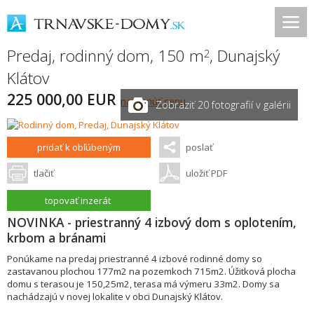
Predaj, rodinný dom, 150 m
,
Dunajský
2
Klátov
225 000,00 EUR
navrhnúť cenu
Zobraziť 20 fotografií v galérii
pridať k obľúbeným
poslať
tlačiť
uložiť PDF
topovať inzerát
NOVINKA - priestranný 4 izbový dom s oplotením,
krbom a bránami
Ponúkame na predaj priestranné 4 izbové rodinné domy so
zastavanou plochou 177m2 na pozemkoch 715m2. Úžitková plocha
domu s terasou je 150,25m2, terasa má výmeru 33m2. Domy sa
nachádzajú v novej lokalite v obci Dunajský Klátov.