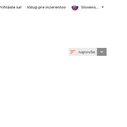
Prihláste sa!
Vstup pre inzerentov
Slovensky
najnovšie