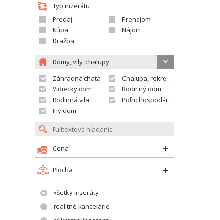
Typ inzerátu
Predaj
Prenájom
Kúpa
Nájom
Dražba
Domy, vily, chalupy
Záhradná chata
Chalupa, rekreačný domček
Vidiecky dom
Rodinný dom
Rodinná vila
Poľnohospodárska usadlosť
Iný dom
Cena
Plocha
všetky inzeráty
realitné kancelárie