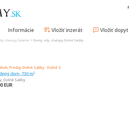
Informácie
Vložiť inzerát
Vložiť dopyt
>
ily, chalupy Galanta
Domy, vily, chalupy Dolné Saliby
odinný dom, 730 m
2
y
,
Dolné Saliby
00
EUR