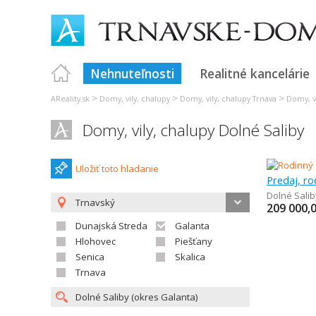
Nehnuteľnosti
Realitné kancelárie
>
>
>
AReality.sk
Domy, vily, chalupy
Domy, vily, chalupy Trnava
Domy, v
Domy, vily, chalupy Dolné Saliby
Uložiť toto hladanie
Predaj, r
Dolné Salib
Trnavský
209 000,
Dunajská Streda
Galanta
Hlohovec
Piešťany
Senica
Skalica
Trnava