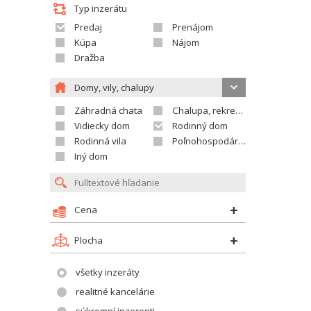
Typ inzerátu
Predaj
Prenájom
Kúpa
Nájom
Dražba
Domy, vily, chalupy
Záhradná chata
Chalupa, rekreačný domček
Vidiecky dom
Rodinný dom
Rodinná vila
Poľnohospodárska usadlosť
Iný dom
Cena
Plocha
všetky inzeráty
realitné kancelárie