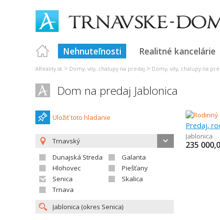
Nehnuteľnosti
Realitné kancelárie
>
>
AReality.sk
Domy, vily, chalupy na predaj
Domy, vily, chalupy na pre
Dom na predaj Jablonica
Uložiť toto hladanie
Predaj, r
Jablonica
Trnavský
235 000,
Dunajská Streda
Galanta
Hlohovec
Piešťany
Senica
Skalica
Trnava