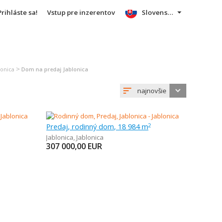
Prihláste sa!
Vstup pre inzerentov
Slovensky
>
lonica
Dom na predaj Jablonica
najnovšie
Predaj, rodinný dom, 18 984 m
2
Jablonica
,
Jablonica
307 000,00
EUR