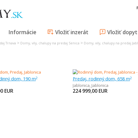
Informácie
Vložiť inzerát
Vložiť dopyt
>
>
daj Trnava
Domy, vily, chalupy na predaj Senica
Domy, vily, chalupy na predaj Jab
odinný dom, 190 m
Predaj, rodinný dom, 658 m
2
2
Jablonica
,
Jablonica
00
EUR
224 999,00
EUR